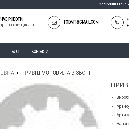
Обліковий запис
ЧАС РОБОТИ:
+
TOD.VIT@GMAIL.COM
+
ЩОДЕННО З 08:00 ДО 20:00
С
БЛОГ
КОНТАКТИ
ЛОВНА
ПРИВІД МОТОВИЛА В ЗБОРІ
ПРИВ
Вироб
Артик
Артик
Наявні