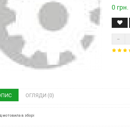
0
грн.
ОПИС
ОГЛЯДИ (0)
д мотовила в зборі