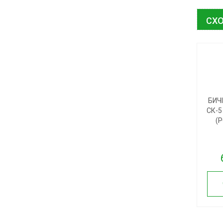
СХО
БИЧ
СК-5
(