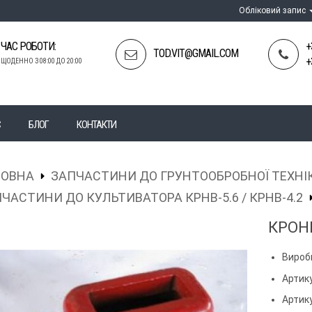
Обліковий запис
ЧАС РОБОТИ:
+
TOD.VIT@GMAIL.COM
+
ЩОДЕННО З 08:00 ДО 20:00
С
БЛОГ
КОНТАКТИ
ЛОВНА
ЗАПЧАСТИНИ ДО ГРУНТООБРОБНОЇ ТЕХНІ
ЧАСТИНИ ДО КУЛЬТИВАТОРА КРНВ-5.6 / КРНВ-4.2
КРОН
Вироб
Артику
Артик