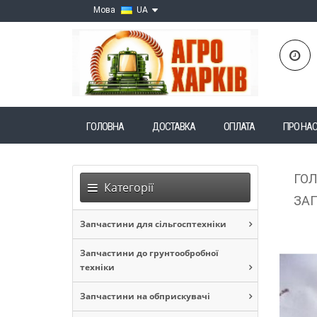
Мова
UA
ГОЛОВНА
ДОСТАВКА
ОПЛАТА
ПРО НА
ГО
Категорії
ЗАП
Запчастини для сільгосптехніки
Запчастини до грунтообробної
техніки
Запчастини на обприскувачі