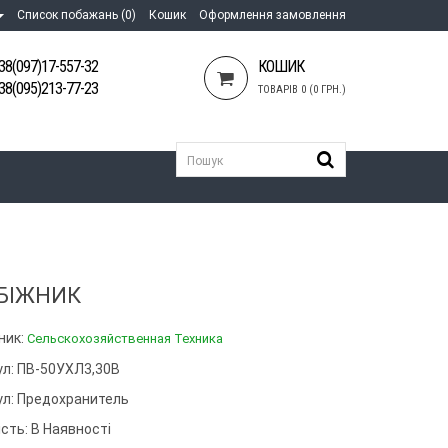
Список побажань (0)
Кошик
Оформлення замовлення
38(097)17-557-32
КОШИК
38(095)213-77-23
ТОВАРІВ 0 (0 ГРН.)
БІЖНИК
ник:
Сельскохозяйственная Техника
ул: ПВ-50УХЛ3,30В
ул:
Предохранитель
сть: В Наявності