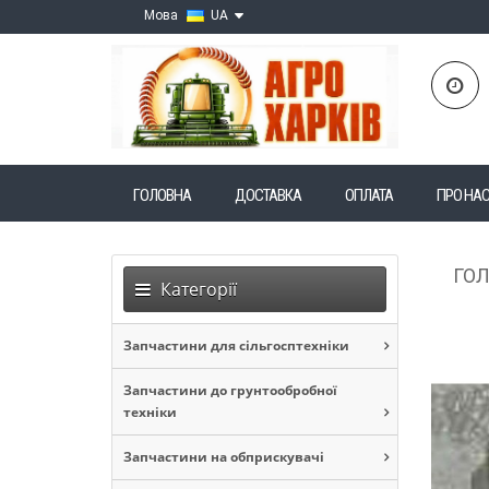
Мова
UA
ГОЛОВНА
ДОСТАВКА
ОПЛАТА
ПРО НА
ГО
Категорії
Запчастини для сільгосптехніки
Запчастини до грунтообробної
техніки
Запчастини на обприскувачі