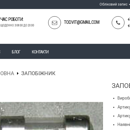
Обліковий запис
ЧАС РОБОТИ:
+
TOD.VIT@GMAIL.COM
+
ЩОДЕННО З 08:00 ДО 20:00
С
БЛОГ
КОНТАКТИ
ЛОВНА
ЗАПОБІЖНИК
ЗАПО
Вироб
Артик
Артик
Наявні