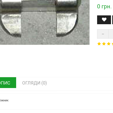
0
грн.
ОПИС
ОГЛЯДИ (0)
іжник