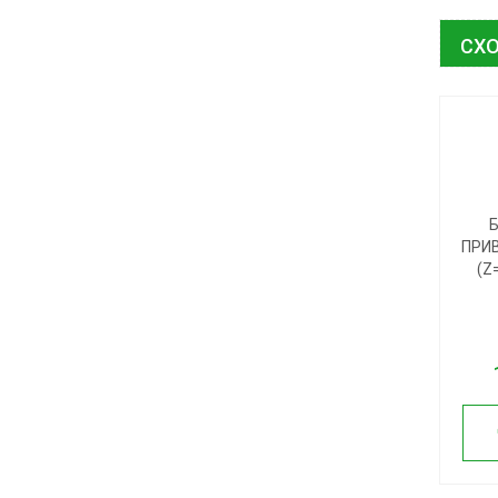
СХО
Б
ПРИ
(Z