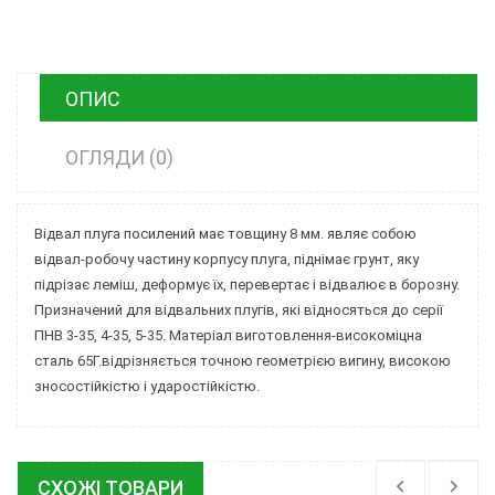
ОПИС
ОГЛЯДИ (0)
Відвал плуга посилений
має товщину 8 мм. являє собою
відвал-робочу частину корпусу плуга, піднімає грунт, яку
підрізає леміш, деформує їх, перевертає і відвалює в борозну.
Призначений для відвальних плугів, які відносяться до серії
ПНВ 3-35, 4-35, 5-35. Матеріал виготовлення-високоміцна
сталь 65Г.відрізняється точною геометрією вигину, високою
зносостійкістю і ударостійкістю.
СХОЖІ ТОВАРИ