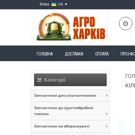
Мова
UA
ГОЛОВНА
ДОСТАВКА
ОПЛАТА
ПРО НА
ГО
Категорії
КІЛ
Запчастини для сільгосптехніки
Запчастини до грунтообробної
техніки
Запчастини на обприскувачі