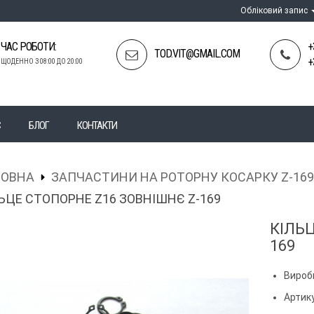
Обліковий запис
ЧАС РОБОТИ:
+
TOD.VIT@GMAIL.COM
+
ЩОДЕННО З 08:00 ДО 20:00
С
БЛОГ
КОНТАКТИ
ЛОВНА
ЗАПЧАСТИНИ НА РОТОРНУ КОСАРКУ Z-169 
ЬЦЕ СТОПОРНЕ Z16 ЗОВНІШНЄ Z-169
КІЛЬЦ
169
Вироб
Артику