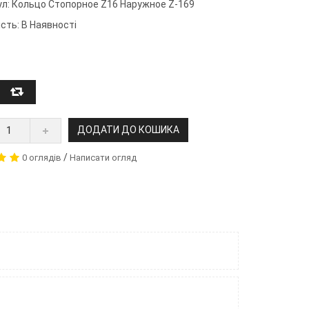
ул:
Кольцо Стопорное Z16 Наружное Z-169
сть: В Наявності
ДОДАТИ ДО КОШИКА
/
0 оглядів
Написати огляд