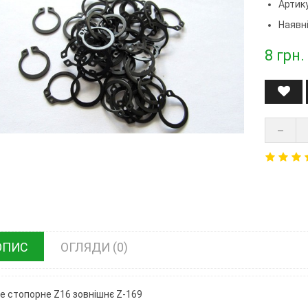
Артик
Наявні
8
грн.
ОПИС
ОГЛЯДИ (0)
е стопорне Z16 зовнішнє Z-169