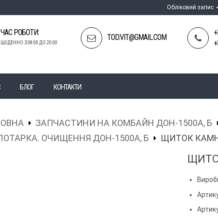
Обліковий запис
ЧАС РОБОТИ:
+
TOD.VIT@GMAIL.COM
+
ЩОДЕННО З 08:00 ДО 20:00
С
БЛОГ
КОНТАКТИ
ЛОВНА
ЗАПЧАСТИНИ НА КОМБАЙН ДОН-1500А, Б
ОТАРКА. ОЧИЩЕННЯ ДОН-1500А, Б
ЩИТОК КАМН
ЩИТО
Вироб
Артику
Артик