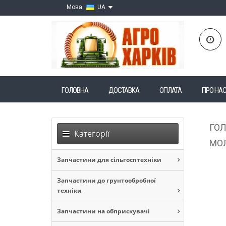
Мова
UA
ГОЛОВНА
ДОСТАВКА
ОПЛАТА
ПРО НА
ГО
Категорії
МОЛ
Запчастини для сільгосптехніки
Запчастини до грунтообробної
техніки
Запчастини на обприскувачі