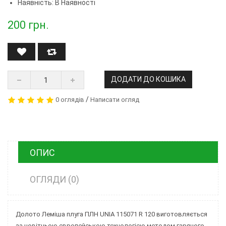
Наявність: В Наявності
200
грн.
ДОДАТИ ДО КОШИКА
/
0 оглядів
Написати огляд
ОПИС
ОГЛЯДИ (0)
Долото Леміша плуга ПЛН UNIA 115071 R 120 виготовляється
за новітньою європейською технологією методом гарячого