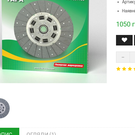
Артик
Наявні
1050
г
ОПИС
ОГЛЯДИ (1)