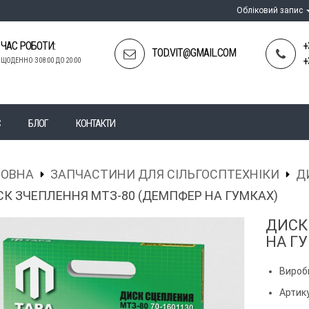
Обліковий запис
ЧАС РОБОТИ:
+
TOD.VIT@GMAIL.COM
+
ЩОДЕННО З 08:00 ДО 20:00
С
БЛОГ
КОНТАКТИ
ЛОВНА
ЗАПЧАСТИНИ ДЛЯ СІЛЬГОСПТЕХНІКИ
Д
К ЗЧЕПЛЕННЯ МТЗ-80 (ДЕМПФЕР НА ГУМКАХ)
ДИСК
НА Г
Вироб
Артик