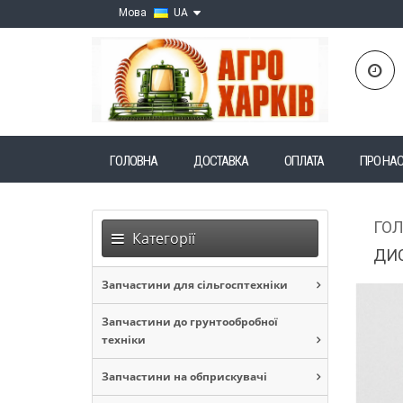
Мова
UA
ГОЛОВНА
ДОСТАВКА
ОПЛАТА
ПРО НА
ГО
Категорії
ДИС
Запчастини для сільгосптехніки
Запчастини до грунтообробної
техніки
Запчастини на обприскувачі