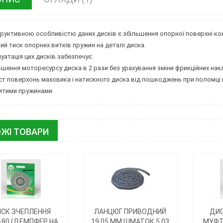
руктивною особливістю даних дисків є збільшення опорної поверхні к
ий тиск опорних витків пружин на деталі диска.
уатація цих дисків забезпечує:
льшення моторесурсу диска в 2 рази без урахування зміни фрикційних н
ист поверхонь маховика і натискного диска від пошкоджень при поломці п
итими пружинами.
ЖІ ТОВАРИ
СК ЗЧЕПЛЕННЯ
ЛАНЦЮГ ПРИВОДНИЙ
ДИС
80 (ДЕМПФЕР НА
19,05 ММ ШМАТОК 5,03
МУФТ