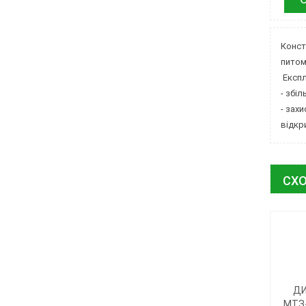
Конст
питом
Експл
- збі
- зах
відкр
СХО
ДИ
МТЗ-