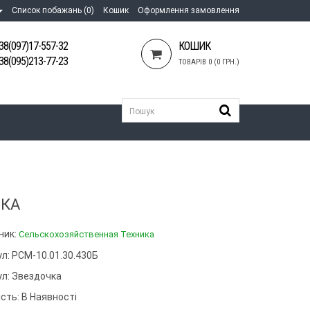
Список побажань (0)
Кошик
Оформлення замовлення
38(097)17-557-32
КОШИК
38(095)213-77-23
ТОВАРІВ 0 (0 ГРН.)
ЧКА
ник:
Сельскохозяйственная Техника
л: РСМ-10.01.30.430Б
ул:
Звездочка
сть: В Наявності