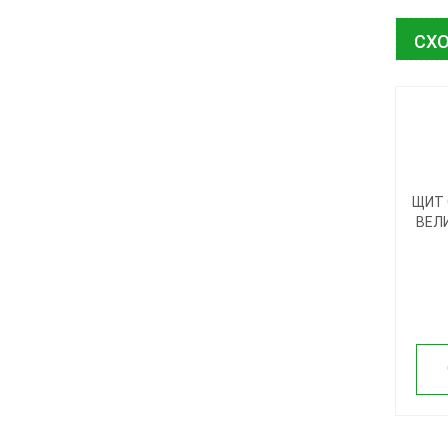
СХО
ЩИТ 
ВЕЛ