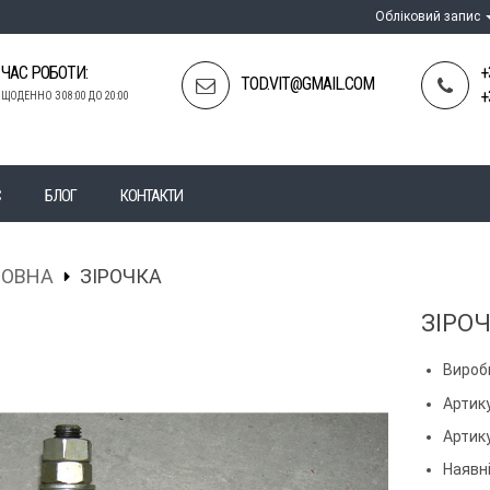
Обліковий запис
ЧАС РОБОТИ:
+
TOD.VIT@GMAIL.COM
+
ЩОДЕННО З 08:00 ДО 20:00
С
БЛОГ
КОНТАКТИ
ЛОВНА
ЗІРОЧКА
ЗІРО
Вироб
Артику
Артик
Наявні