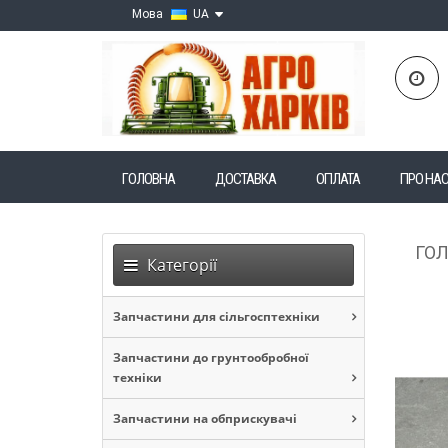
Мова
UA
ГОЛОВНА
ДОСТАВКА
ОПЛАТА
ПРО НА
ГО
Категорії
Запчастини для сільгосптехніки
Запчастини до грунтообробної
техніки
Запчастини на обприскувачі