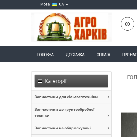
Мова
UA
ГОЛОВНА
ДОСТАВКА
ОПЛАТА
ПРО НА
ГО
Категорії
Запчастини для сільгосптехніки
Запчастини до грунтообробної
техніки
Запчастини на обприскувачі