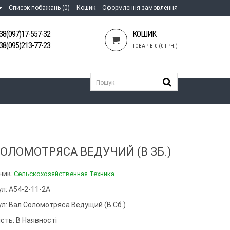
Список побажань (0)
Кошик
Оформлення замовлення
38(097)17-557-32
КОШИК
38(095)213-77-23
ТОВАРІВ 0 (0 ГРН.)
СОЛОМОТРЯСА ВЕДУЧИЙ (В ЗБ.)
ник:
Сельскохозяйственная Техника
л: А54-2-11-2А
ул:
Вал Соломотряса Ведущий (в Сб.)
сть: В Наявності