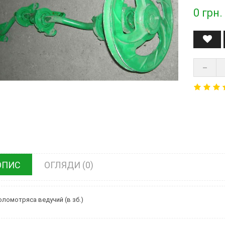
0
грн.
ОПИС
ОГЛЯДИ (0)
оломотряса ведучий (в зб.)