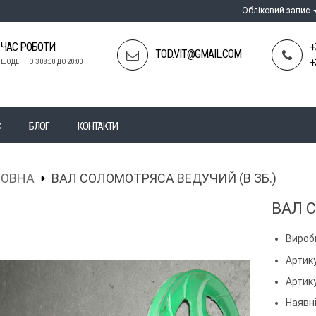
Обліковий запис
ЧАС РОБОТИ:
+
TOD.VIT@GMAIL.COM
+
ЩОДЕННО З 08:00 ДО 20:00
С
БЛОГ
КОНТАКТИ
ЛОВНА
ВАЛ СОЛОМОТРЯСА ВЕДУЧИЙ (В ЗБ.)
ВАЛ 
Вироб
Артику
Артик
Наявні