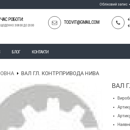
Обліковий запис
ЧАС РОБОТИ:
+
TOD.VIT@GMAIL.COM
+
ЩОДЕННО З 08:00 ДО 20:00
С
БЛОГ
КОНТАКТИ
ЛОВНА
ВАЛ ГЛ. КОНТРПРИВОДА НИВА
ВАЛ 
Вироб
Артик
Артик
Наявні