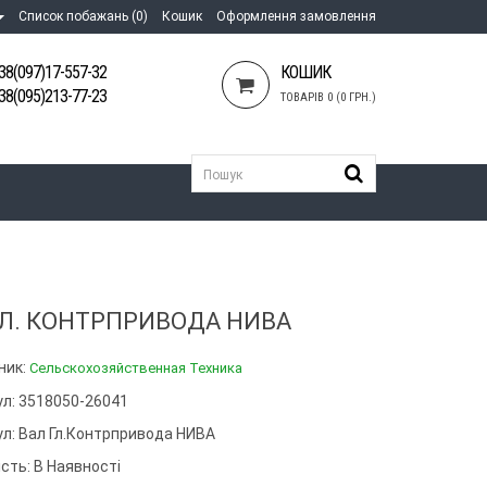
Список побажань (0)
Кошик
Оформлення замовлення
38(097)17-557-32
КОШИК
38(095)213-77-23
ТОВАРІВ 0 (0 ГРН.)
ГЛ. КОНТРПРИВОДА НИВА
ник:
Сельскохозяйственная Техника
ул: 3518050-26041
ул:
Вал Гл.контрпривода НИВА
сть: В Наявності