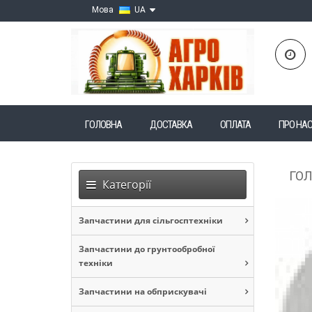
Мова
UA
ГОЛОВНА
ДОСТАВКА
ОПЛАТА
ПРО НА
ГО
Категорії
Запчастини для сільгосптехніки
Запчастини до грунтообробної
техніки
Запчастини на обприскувачі