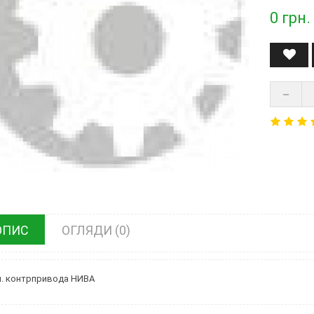
0
грн.
ОПИС
ОГЛЯДИ (0)
л. контрпривода НИВА