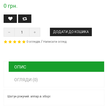
0
грн.
ДОДАТИ ДО КОШИКА
/
0 оглядів
Написати огляд
ОПИС
ОГЛЯДИ (0)
Шатун ріжучий. аппар.в зборі