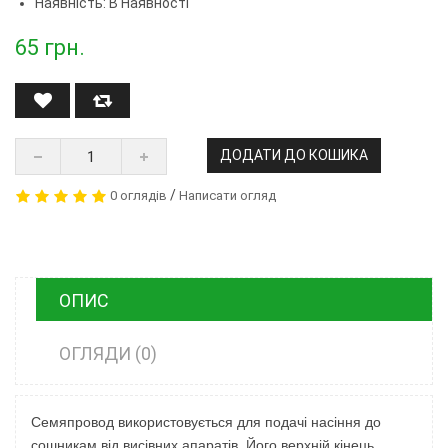
Наявність: В Наявності
65
грн.
ДОДАТИ ДО КОШИКА
/
0 оглядів
Написати огляд
ОПИС
ОГЛЯДИ (0)
Семяпровод використовується для подачі насіння до
сошникам від висівних апаратів. Його верхній кінець