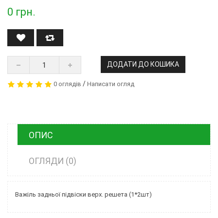
0
грн.
ДОДАТИ ДО КОШИКА
/
0 оглядів
Написати огляд
ОПИС
ОГЛЯДИ (0)
Важіль задньої підвіски верх. решета (1*2шт)