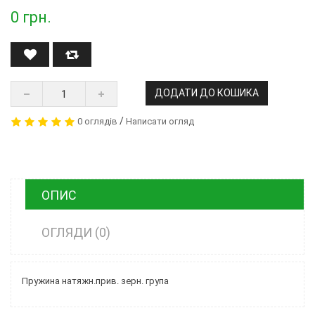
0
грн.
ДОДАТИ ДО КОШИКА
/
0 оглядів
Написати огляд
ОПИС
ОГЛЯДИ (0)
Пружина натяжн.прив. зерн. група