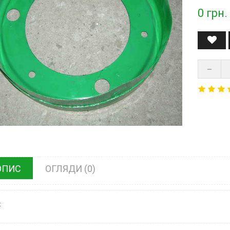
0
грн.
ОПИС
ОГЛЯДИ (0)
х