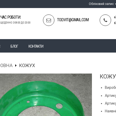
Обліковий запис
ЧАС РОБОТИ:
+
TOD.VIT@GMAIL.COM
+
ЩОДЕННО З 08:00 ДО 20:00
С
БЛОГ
КОНТАКТИ
ЛОВНА
КОЖУХ
КОЖУ
Вироб
Артику
Артик
Наявні