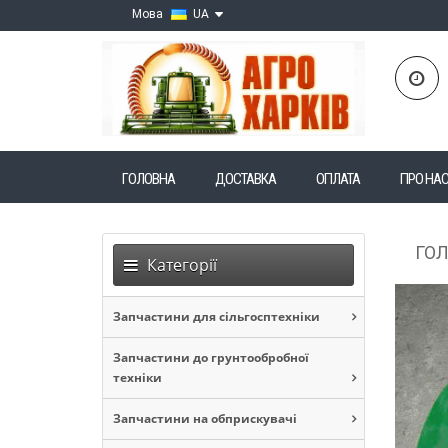
Мова
UA
ГОЛОВНА
ДОСТАВКА
ОПЛАТА
ПРО НА
ГО
Категорії
Запчастини для сільгосптехніки
Запчастини до грунтообробної
техніки
Запчастини на обприскувачі