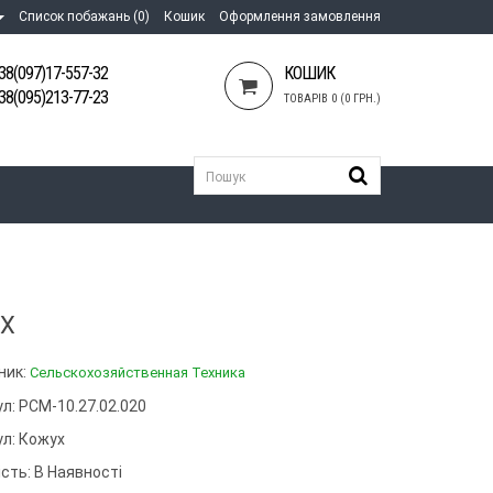
Список побажань (0)
Кошик
Оформлення замовлення
38(097)17-557-32
КОШИК
38(095)213-77-23
ТОВАРІВ 0 (0 ГРН.)
Х
ник:
Сельскохозяйственная Техника
л: РСМ-10.27.02.020
ул:
Кожух
сть: В Наявності