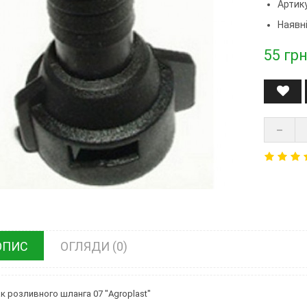
Артик
Наявні
55
грн
ОПИС
ОГЛЯДИ (0)
к розливного шланга 07 "Agroplast"