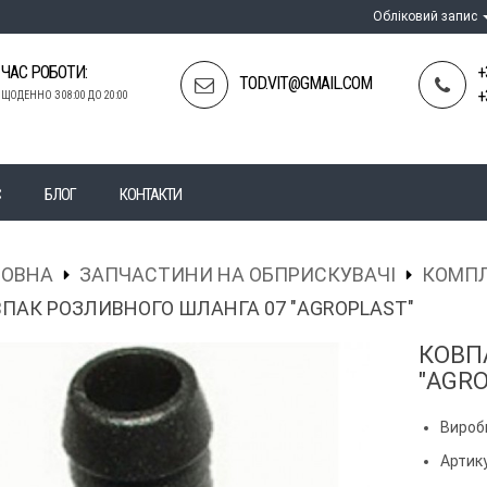
Обліковий запис
ЧАС РОБОТИ:
+
TOD.VIT@GMAIL.COM
+
ЩОДЕННО З 08:00 ДО 20:00
С
БЛОГ
КОНТАКТИ
ЛОВНА
ЗАПЧАСТИНИ НА ОБПРИСКУВАЧІ
КОМПЛ
ПАК РОЗЛИВНОГО ШЛАНГА 07 "AGROPLAST"
КОВП
"AGR
Вироб
Артику