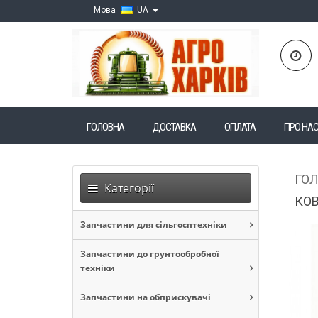
Мова
UA
ГОЛОВНА
ДОСТАВКА
ОПЛАТА
ПРО НА
ГО
Категорії
КОВ
Запчастини для сільгосптехніки
Запчастини до грунтообробної
техніки
Запчастини на обприскувачі