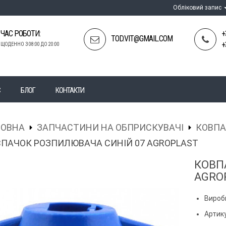
Обліковий запис
ЧАС РОБОТИ:
+
TOD.VIT@GMAIL.COM
+
ЩОДЕННО З 08:00 ДО 20:00
С
БЛОГ
КОНТАКТИ
ЛОВНА
ЗАПЧАСТИНИ НА ОБПРИСКУВАЧІ
КОВПА
ПАЧОК РОЗПИЛЮВАЧА СИНІЙ 07 AGROPLAST
КОВП
AGRO
Вироб
Артику