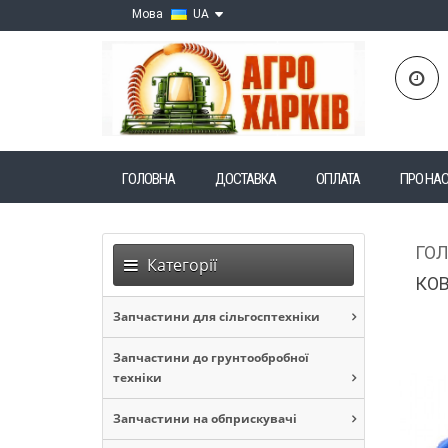
Мова
UA
ГОЛОВНА
ДОСТАВКА
ОПЛАТА
ПРО НА
ГО
Категорії
КОВ
Запчастини для сільгосптехніки
Запчастини до грунтообробної
техніки
Запчастини на обприскувачі