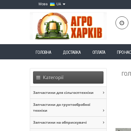
Мова
UA
ГОЛОВНА
ДОСТАВКА
ОПЛАТА
ПРО НА
ГО
Категорії
Запчастини для сільгосптехніки
Запчастини до грунтообробної
техніки
Запчастини на обприскувачі