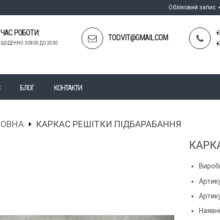
Обліковий запис
ЧАС РОБОТИ:
+
TOD.VIT@GMAIL.COM
+
ЩОДЕННО З 08:00 ДО 20:00
С
БЛОГ
КОНТАКТИ
ЛОВНА
КАРКАС РЕШІТКИ ПІДБАРАБАННЯ
КАРК
Вироб
Артику
Артик
Наявні