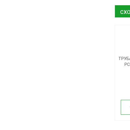
СХО
ТРУБ
РС