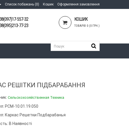
Список побажань (0)
Кошик
Оформлення замовлення
38(097)17-557-32
КОШИК
38(095)213-77-23
ТОВАРІВ 0 (0 ГРН.)
АС РЕШІТКИ ПІДБАРАБАННЯ
ник:
Сельскохозяйственная Техника
л: РСМ-10.01.19.050
ул:
Каркас Решетки Подбарабанья
сть: В Наявності