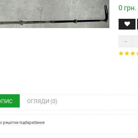
0
грн.
ОПИС
ОГЛЯДИ (0)
с решітки підбарабання