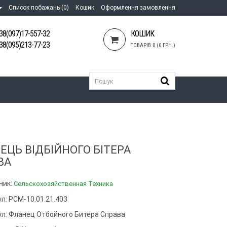
Список побажань (0)
Кошик
Оформлення замовлення
38(097)17-557-32
КОШИК
38(095)213-77-23
ТОВАРІВ 0 (0 ГРН.)
ЕЦЬ ВІДБІЙНОГО БІТЕРА
ВА
ник:
Сельскохозяйственная Техника
л: РСМ-10.01.21.403
ул:
Фланец Отбойного Битера Справа