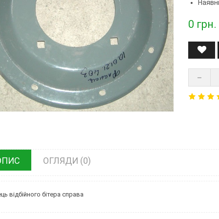
Наявні
0
грн.
ОПИС
ОГЛЯДИ (0)
ць відбійного бітера справа