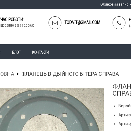
Обліковий запис
ЧАС РОБОТИ:
+
TOD.VIT@GMAIL.COM
+
ЩОДЕННО З 08:00 ДО 20:00
С
БЛОГ
КОНТАКТИ
ЛОВНА
ФЛАНЕЦЬ ВІДБІЙНОГО БІТЕРА СПРАВА
ФЛАН
СПРА
Вироб
Артику
Артик