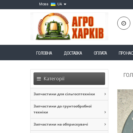
Мова
UA
ГОЛОВНА
ДОСТАВКА
ОПЛАТА
ПРО НА
ГО
Категорії
Запчастини для сільгосптехніки
Запчастини до грунтообробної
техніки
Запчастини на обприскувачі