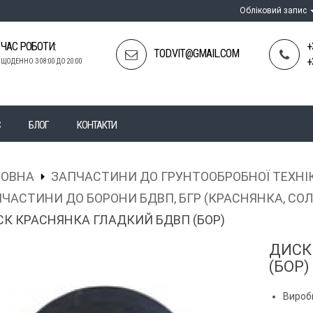
Обліковий запис
ЧАС РОБОТИ:
+
TOD.VIT@GMAIL.COM
+
ЩОДЕННО З 08:00 ДО 20:00
С
БЛОГ
КОНТАКТИ
ЛОВНА
ЗАПЧАСТИНИ ДО ГРУНТООБРОБНОЇ ТЕХНІ
ЧАСТИНИ ДО БОРОНИ БДВП, БГР (КРАСНЯНКА, СОЛ
К КРАСНЯНКА ГЛАДКИЙ БДВП (БОР)
ДИСК
(БОР)
Вироб