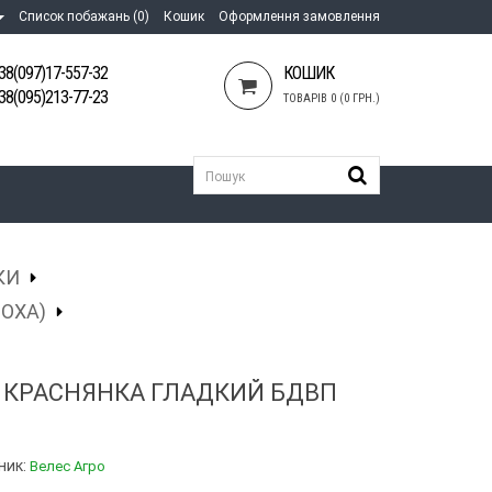
Список побажань (0)
Кошик
Оформлення замовлення
38(097)17-557-32
КОШИК
38(095)213-77-23
ТОВАРІВ 0 (0 ГРН.)
КИ
ОХА)
 КРАСНЯНКА ГЛАДКИЙ БДВП
ник:
Велес Агро