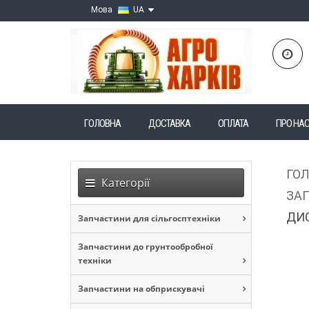
Мова
UA
ГОЛОВНА
ДОСТАВКА
ОПЛАТА
ПРО НА
ГО
Категорії
ЗАП
ДИС
Запчастини для сільгосптехніки
Запчастини до грунтообробної
техніки
Запчастини на обприскувачі