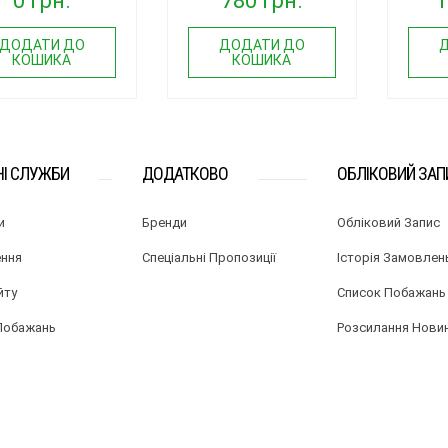
0 грн.
780 грн.
1
ДОДАТИ ДО
ДОДАТИ ДО
КОШИКА
КОШИКА
НІ СЛУЖБИ
ДОДАТКОВО
ОБЛІКОВИЙ ЗАП
и
Бренди
Обліковий Запис
ння
Спеціальні Пропозиції
Історія Замовлен
йту
Список Побажань
Побажань
Розсилання Нови