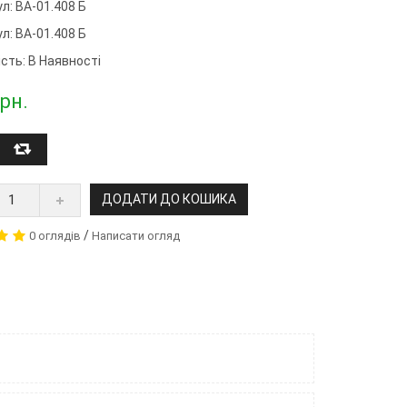
л: ВА-01.408 Б
ул:
ВА-01.408 Б
сть: В Наявності
рн.
ДОДАТИ ДО КОШИКА
/
0 оглядів
Написати огляд