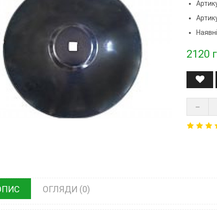
Артику
Артик
Наявні
2120
г
ОПИС
ОГЛЯДИ (0)