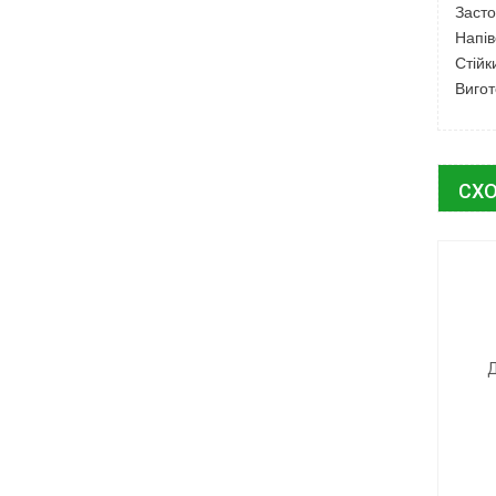
Засто
Напів
Стійк
Вигот
СХО