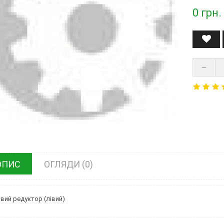
0
грн.
ОПИС
ОГЛЯДИ (0)
вий редуктор (лівий)