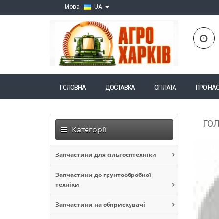
Мова
UA
ГОЛОВНА
ДОСТАВКА
ОПЛАТА
ПРО НА
ГО
Категорії
Запчастини для сільгосптехніки
Запчастини до грунтообробної
техніки
Запчастини на обприскувачі