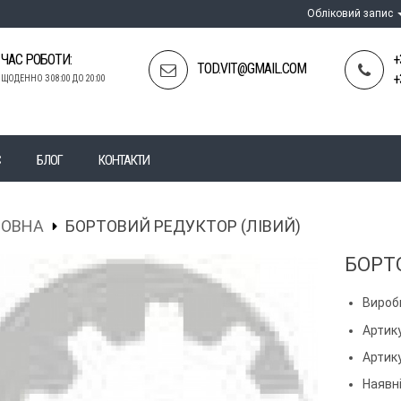
Обліковий запис
ЧАС РОБОТИ:
+
TOD.VIT@GMAIL.COM
+
ЩОДЕННО З 08:00 ДО 20:00
С
БЛОГ
КОНТАКТИ
ЛОВНА
БОРТОВИЙ РЕДУКТОР (ЛІВИЙ)
БОРТ
Вироб
Артику
Артик
Наявні