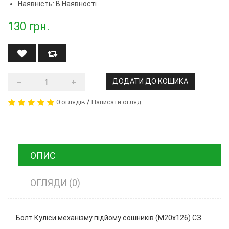
Наявність: В Наявності
130
грн.
ДОДАТИ ДО КОШИКА
/
0 оглядів
Написати огляд
ОПИС
ОГЛЯДИ (0)
Болт Куліси механізму підйому сошників (М20х126) СЗ