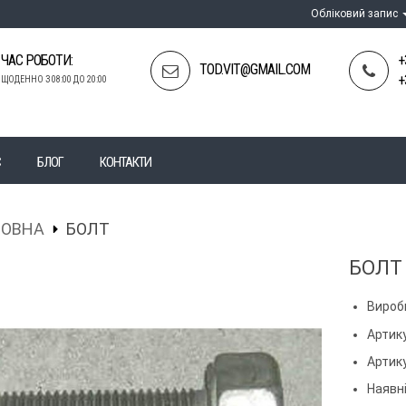
Обліковий запис
ЧАС РОБОТИ:
+
TOD.VIT@GMAIL.COM
+
ЩОДЕННО З 08:00 ДО 20:00
С
БЛОГ
КОНТАКТИ
ЛОВНА
БОЛТ
БОЛТ
Вироб
Артику
Артик
Наявні