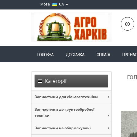
Мова
UA
ГОЛОВНА
ДОСТАВКА
ОПЛАТА
ПРО НА
ГО
Категорії
Запчастини для сільгосптехніки
Запчастини до грунтообробної
техніки
Запчастини на обприскувачі