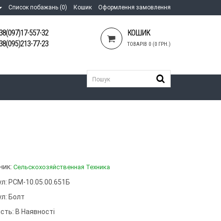
Список побажань (0)
Кошик
Оформлення замовлення
38(097)17-557-32
КОШИК
38(095)213-77-23
ТОВАРІВ 0 (0 ГРН.)
ник:
Сельскохозяйственная Техника
л: РСМ-10.05.00.651Б
ул:
Болт
сть: В Наявності