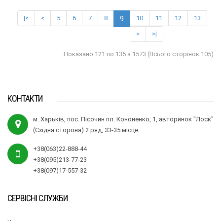
|<
<
5
6
7
8
10
11
12
13
9
>
>|
Показано 121 по 135 з 1573 (Всього сторінок 105)
КОНТАКТИ
м. Харьків, пос. Пісочин пл. Кононенко, 1, авторинок "Лоск"
(Східна сторона) 2 ряд, 33-35 місце.
+38(063)22-888-44
+38(095)213-77-23
+38(097)17-557-32
СЕРВІСНІ СЛУЖБИ