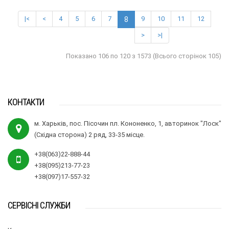
|<
<
4
5
6
7
9
10
11
12
8
>
>|
Показано 106 по 120 з 1573 (Всього сторінок 105)
КОНТАКТИ
м. Харьків, пос. Пісочин пл. Кононенко, 1, авторинок "Лоск"
(Східна сторона) 2 ряд, 33-35 місце.
+38(063)22-888-44
+38(095)213-77-23
+38(097)17-557-32
СЕРВІСНІ СЛУЖБИ