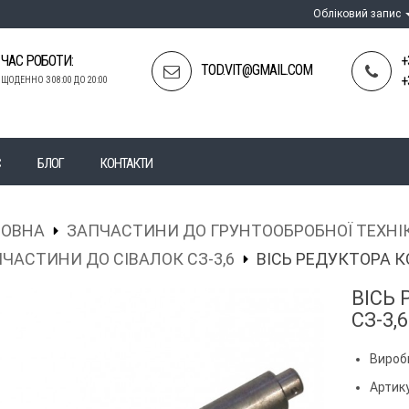
Обліковий запис
ЧАС РОБОТИ:
+
TOD.VIT@GMAIL.COM
+
ЩОДЕННО З 08:00 ДО 20:00
С
БЛОГ
КОНТАКТИ
ЛОВНА
ЗАПЧАСТИНИ ДО ГРУНТООБРОБНОЇ ТЕХНІ
ЧАСТИНИ ДО СІВАЛОК СЗ-3,6
ВІСЬ РЕДУКТОРА КО
ВІСЬ
СЗ-3,6
Вироб
Артику