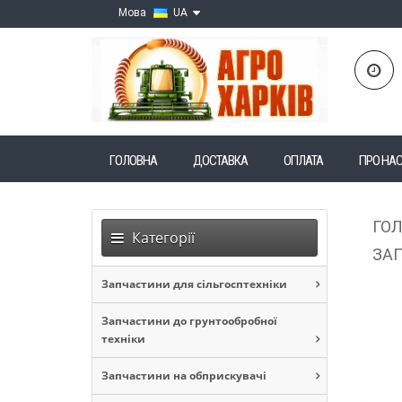
Мова
UA
ГОЛОВНА
ДОСТАВКА
ОПЛАТА
ПРО НА
ГО
Категорії
ЗАП
Запчастини для сільгосптехніки
Запчастини до грунтообробної
техніки
Запчастини на обприскувачі