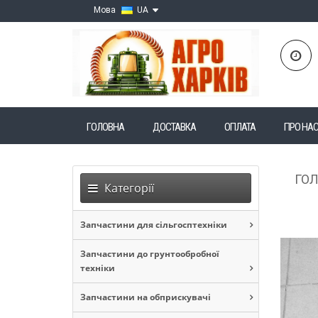
Мова
UA
ГОЛОВНА
ДОСТАВКА
ОПЛАТА
ПРО НА
ГО
Категорії
Запчастини для сільгосптехніки
Запчастини до грунтообробної
техніки
Запчастини на обприскувачі