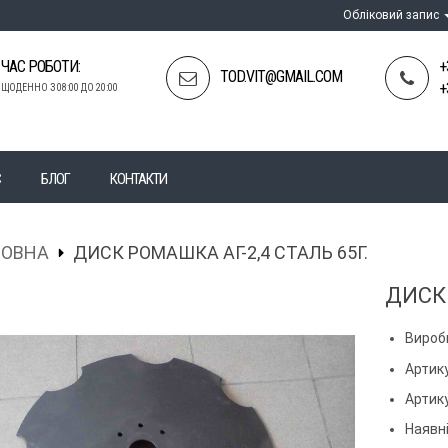
Обліковий запис
ЧАС РОБОТИ:
+
TOD.VIT@GMAIL.COM
+
ЩОДЕННО З 08:00 ДО 20:00
С
БЛОГ
КОНТАКТИ
ЛОВНА
ДИСК РОМАШКА АГ-2,4 СТАЛЬ 65Г.
ДИСК 
Вироб
Артику
Артик
Наявні