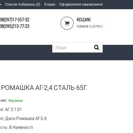
Список побажань (0)
Кошик
Оформлення замовлення
38(097)17-557-32
КОШИК
38(095)213-77-23
ТОВАРІВ 0 (0 ГРН.)
РОМАШКА АГ-2,4 СТАЛЬ 65Г.
ник:
Украина
л: АГ 2.1.01
ул:
Диск Ромашка АГ-2,4.
сть: В Наявності