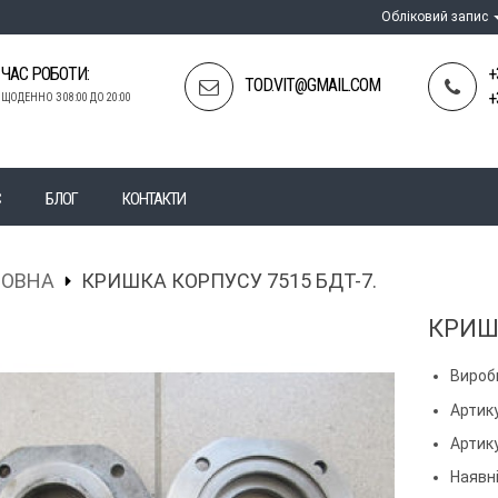
Обліковий запис
ЧАС РОБОТИ:
+
TOD.VIT@GMAIL.COM
+
ЩОДЕННО З 08:00 ДО 20:00
С
БЛОГ
КОНТАКТИ
ЛОВНА
КРИШКА КОРПУСУ 7515 БДТ-7.
КРИШК
Вироб
Артик
Артик
Наявні