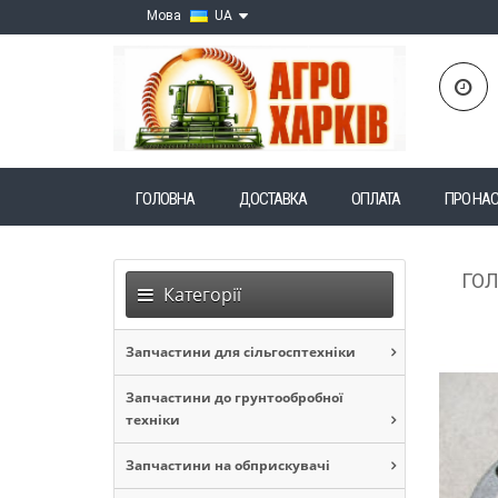
Мова
UA
ГОЛОВНА
ДОСТАВКА
ОПЛАТА
ПРО НА
ГО
Категорії
Запчастини для сільгосптехніки
Запчастини до грунтообробної
техніки
Запчастини на обприскувачі