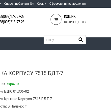
Список побажань (0)
Кошик
Оформлення замовлення
38(097)17-557-32
КОШИК
38(095)213-77-23
ТОВАРІВ 0 (0 ГРН.)
А КОРПУСУ 7515 БДТ-7.
ник:
Украина
ул: БДЮ 01.306-02
ул:
Крышка Корпуса 7515 БДТ-7.
сть: В Наявності