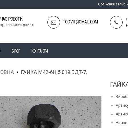
Обліковий запис
ЧАС РОБОТИ:
+
TOD.VIT@GMAIL.COM
+
ЩОДЕННО З 08:00 ДО 20:00
С
БЛОГ
КОНТАКТИ
ЛОВНА
ГАЙКА М42-6Н.5.019 БДТ-7.
ГАЙКА
Вироб
Артику
Артик
Наявні