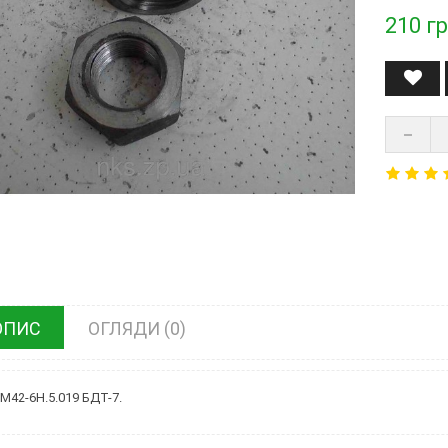
210
гр
ОПИС
ОГЛЯДИ (0)
 М42-6Н.5.019 БДТ-7.