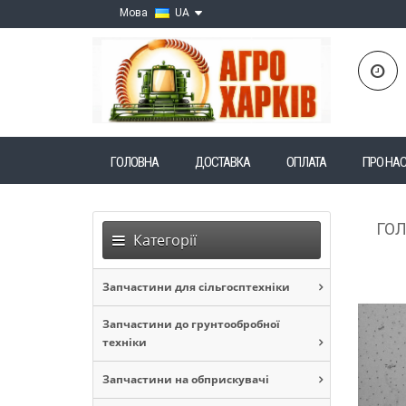
Мова
UA
ГОЛОВНА
ДОСТАВКА
ОПЛАТА
ПРО НА
ГО
Категорії
Запчастини для сільгосптехніки
Запчастини до грунтообробної
техніки
Запчастини на обприскувачі