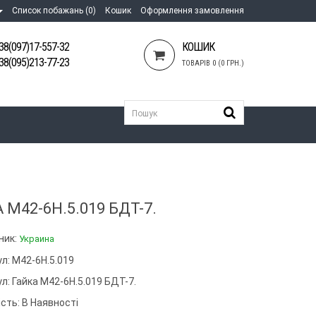
Список побажань (0)
Кошик
Оформлення замовлення
38(097)17-557-32
КОШИК
38(095)213-77-23
ТОВАРІВ 0 (0 ГРН.)
 М42-6Н.5.019 БДТ-7.
ник:
Украина
л: М42-6Н.5.019
ул:
Гайка М42-6Н.5.019 БДТ-7.
сть: В Наявності