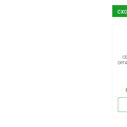
СХО
С
ОРГА