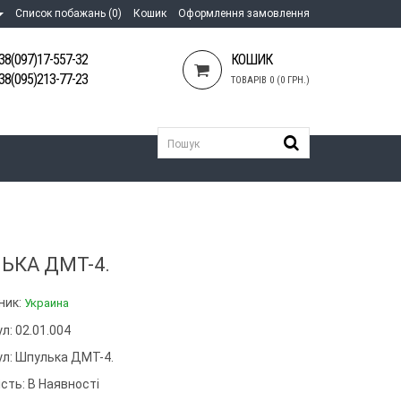
Список побажань (0)
Кошик
Оформлення замовлення
38(097)17-557-32
КОШИК
38(095)213-77-23
ТОВАРІВ 0 (0 ГРН.)
ЬКА ДМТ-4.
ник:
Украина
л: 02.01.004
ул:
Шпулька ДМТ-4.
сть: В Наявності