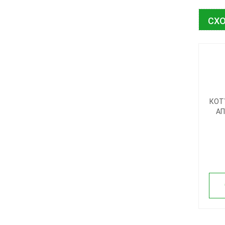
СХО
КОТ
АП