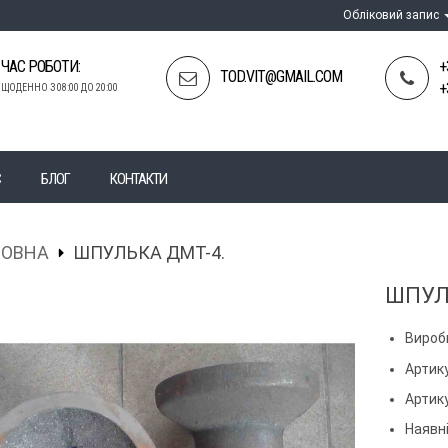
Обліковий запис
ЧАС РОБОТИ:
+
TOD.VIT@GMAIL.COM
+
ЩОДЕННО З 08:00 ДО 20:00
С
БЛОГ
КОНТАКТИ
ЛОВНА
ШПУЛЬКА ДМТ-4.
ШПУЛ
Вироб
Артику
Артик
Наявні