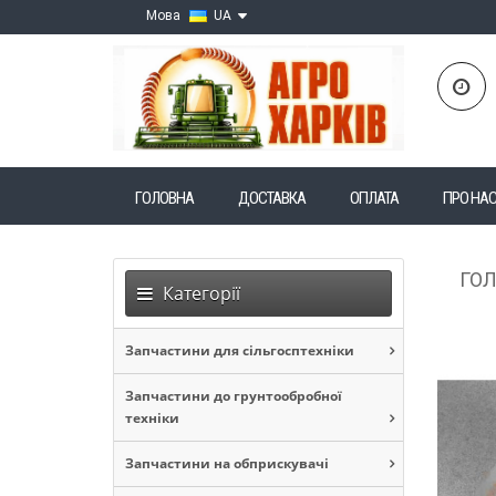
Мова
UA
ГОЛОВНА
ДОСТАВКА
ОПЛАТА
ПРО НА
ГО
Категорії
Запчастини для сільгосптехніки
Запчастини до грунтообробної
техніки
Запчастини на обприскувачі