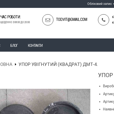
Обліковий запис
ЧАС РОБОТИ:
+
TOD.VIT@GMAIL.COM
+
ЩОДЕННО З 08:00 ДО 20:00
С
БЛОГ
КОНТАКТИ
ЛОВНА
УПОР УВІГНУТИЙ (КВАДРАТ) ДМТ-4.
УПОР 
Вироб
Артику
Артик
Наявні