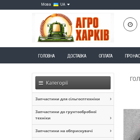
Мова
UA
ГОЛОВНА
ДОСТАВКА
ОПЛАТА
ПРО НА
ГО
Категорії
Запчастини для сільгосптехніки
Запчастини до грунтообробної
техніки
Запчастини на обприскувачі