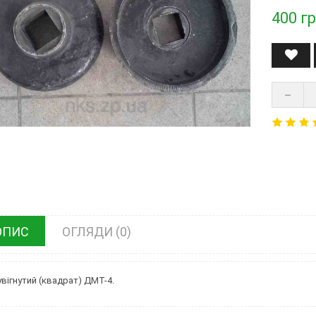
400
гр
ОПИС
ОГЛЯДИ (0)
увігнутий (квадрат) ДМТ-4.