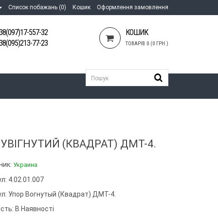
Список побажань (0)
Кошик
Оформлення замовлення
38(097)17-557-32
КОШИК
38(095)213-77-23
ТОВАРІВ 0 (0 ГРН.)
УВІГНУТИЙ (КВАДРАТ) ДМТ-4.
ник:
Украина
л: 4.02.01.007
ул:
Упор Вогнутый (квадрат) ДМТ-4.
сть: В Наявності