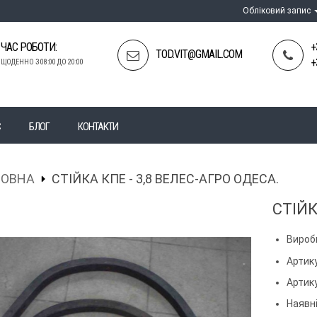
Обліковий запис
ЧАС РОБОТИ:
+
TOD.VIT@GMAIL.COM
+
ЩОДЕННО З 08:00 ДО 20:00
С
БЛОГ
КОНТАКТИ
ЛОВНА
СТІЙКА КПЕ - 3,8 ВЕЛЕС-АГРО ОДЕСА.
СТІЙК
Вироб
Артику
Артик
Наявні