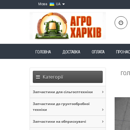
Мова
UA
ГОЛОВНА
ДОСТАВКА
ОПЛАТА
ПРО НА
ГО
Категорії
Запчастини для сільгосптехніки
Запчастини до грунтообробної
техніки
Запчастини на обприскувачі