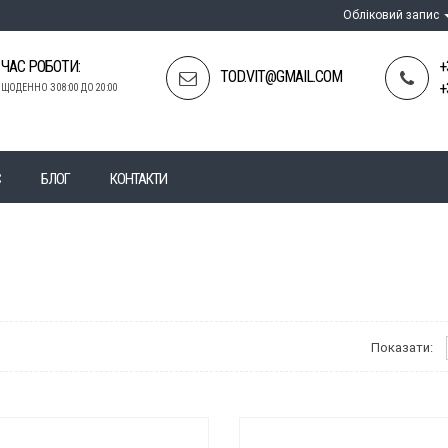
Обліковий запис
ЧАС РОБОТИ:
+
TOD.VIT@GMAIL.COM
+
ЩОДЕННО З 08:00 ДО 20:00
С
БЛОГ
КОНТАКТИ
Показати: