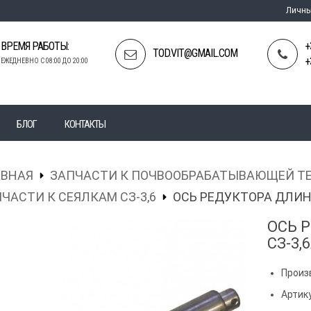
Личны
ВРЕМЯ РАБОТЫ:
+
TOD.VIT@GMAIL.COM
+
ЕЖЕДНЕВНО С 08:00 ДО 20:00
БЛОГ
КОНТАКТЫ
АВНАЯ
ЗАПЧАСТИ К ПОЧВООБРАБАТЫВАЮЩЕЙ Т
ЧАСТИ К СЕЯЛКАМ СЗ-3,6
ОСЬ РЕДУКТОРА ДЛИНН
ОСЬ 
СЗ-3,
Произ
Артику