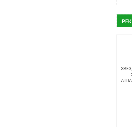
РЕ
ЗВЁЗ
АППА